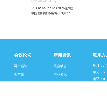
2026-08-07
dong
生物12个月完
盖智能拆解
亿元级）推
程溯源的系
📌 ChinaReplas2026第9届
投产。🏭 产
智能拆解方
中国塑料循环展将于9月22
团全球首条
规划—控制—
日-23日在东莞厚街·广东现代
酯产线平稳
环，兼容CAT
国际展览中心举办。凭借21年
DP标杆 据
30余种主流
行业深耕、33届大会与8届展
报道，江苏佩
位精度达0
会的深厚积淀，本届展会以更
司位于洪泽
良率超98.
大规模、更完整的产业生态，
首条年产1
方面，残值
加速从行业展会向产业共同体
生聚酯生产
98%，覆盖
跨越。作为塑料循环领域的年
稳运
在全流程溯
度旗舰展，本届展会获得多家
会议论坛
新闻资讯
联系方
量化工助
收、拆解、
重量级行业协会与垂直媒体的
化纤纺织品
环节100%
战略支持。从城市回收体系到
地址：北
再生会议
展会动态
密提纯、再
全栈工程师
终端品牌应用，一个覆盖"回
单元502
纺织品'从
升3至5倍
收-再生-改性-应用"全链条的
金苹果
行业资讯
环再生。"该
行业首创。
产业生态圈正在加速成型。
电话：010
国开发计划
池回收从“
分论坛
企业动态
一、协会组团 + 媒体造势：
邮箱：185
续发展创新标
能自主”新阶
构筑专业观众护城河本届展会
视频频道
合作媒体
26全球纺织
再生塑料颗
已获得8家行业协会与产业链
。洪泽区以
废旧塑料回
平台的组团支持，专业观众组
为龙头，绿
浮市生态环
织阵容覆盖塑料循环全产业