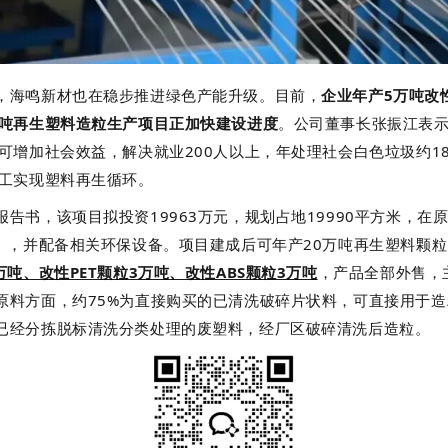
，海鸣新材也在稳步推进绿色产能升级。
目前，
企业年产5万吨改
万吨再生塑料造粒生产项目正加快建设进度
。
公司董事长张振江表
可增加社会效益，解决就业200人以上，年处理社会白色垃圾约1
化工实现塑料再生循环。
告书，该项目拟投资19963万元，规划占地19990平方米，在
套），并配备相关环保设备。项目建成后可年产20万吨再生塑料颗
万吨、改性PET颗粒3万吨、改性ABS颗粒3万吨
，产品全部外售，
原料方面，约75%为直接购买的已清洗破碎片状料，可直接用于造
已经分拣脱标清洗分类处理的废塑料，经厂区破碎清洗后造粒。