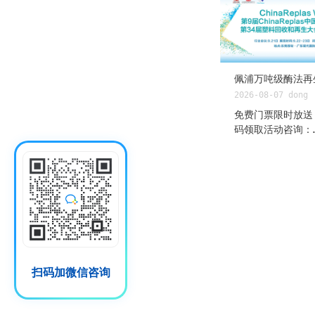
2026-08-07
dong
免费门票限时放送
码领取活动咨询：
18901309935（
再生PET日报 20
📌 今日核心叙事
跌后趋于震荡（布油
元），PTA期货三
5660（-1.77
准价6021.50持
至361，呈现"成
紧缺"的上下两难
扫码加微信咨询
端酶法回收加速：
球首条万吨级生物
聚酯产线平稳运行