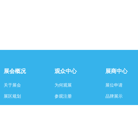
UNDP标杆，源天
成三轮融资（A轮
进6500吨产线Q4
业动态 1 佩浦集
万吨级酶法再生聚
运行，获联合国UN
新华日报8月6日
浦科技集团有限公
经济开发区的全球
万吨生物酶解法再
线已从投产走向平
展会概况
观众中心
展商中心
行。"无需投放大
剂，可直接对废旧
关于展会
为何观展
展位申请
进行生物降解、精
次聚合，实现废旧
展区规划
参观注册
品牌展示
衣服到衣服'的闭
项目近日入选联合
资料下载
展商名录
广告赞助
署（UNDP）可持
联系我们
杆项目，并荣获20
品回收技术创新奖
佩浦、台华新材等