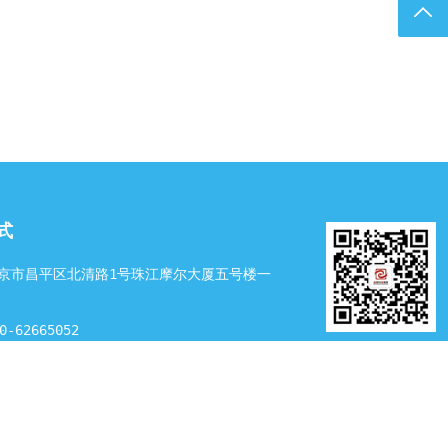
、残值评估与全流
返回
统化解决方案。在
面，构建了“感知—
验证—学习”完整闭
L、BYD、CALB等
电池包，3D视觉定
.3毫米，无损拆解
5%；在电池再利用
评估准确率达
10余类应用场景；
源方面，实现回
式
再利用、碳足迹等
溯源管控，开发虚拟
京市昌平区北清路1号珠江摩尔大厦五号楼一
推动全链路效率提
。相关技术成果均属
 观点：AI正将电
-62665052
人工主导”推向“智
微信公众号
19522106@replas.org.cn
段2年产1.2万吨
粒，云浮新兴再添
收项目8月5日，云
境局新兴分局...