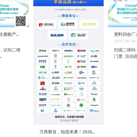
佩浦万吨级酶法再生聚酯产线平稳运行；威海海关退运洋垃圾……|再生PET日报
2026-08-06
，识别二维
扫描二维码
门票 活动
微信同号）♻️
1890130
26年8月6日
2026/8/
 原油三日连
役电池回收
79.45美
布行业首创
连跌至
日，AI驱
%），但现货基
数智化回收
平——基差走阔
武汉循环经
本塌方+供应
布。该成果
格局。产业
低碳循环产
佩浦集团全
产学研协同
酶解法再生
池拆解难、
万商聚首，组团来袭！2026东莞塑料循环展：聚合产业链，让下游采购“精准直达”展位
并获联合国
管控难等行