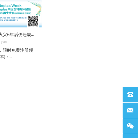
塑料回收厂火灾6年后仍违规运营…… | 日报
yue
，限时免费注册领
咨询：
9935(微信同号)
5国内热点1AI重构退
全链路，格林美发
数智化成果8月1
动的退役电池全链路
联系电话
利用成果在格林美
济产业园正式发
由武汉市动力电池
联系邮箱
业创新联合实验室
攻关形成，面向电
评估效率低、溯源
业痛点，打造了覆