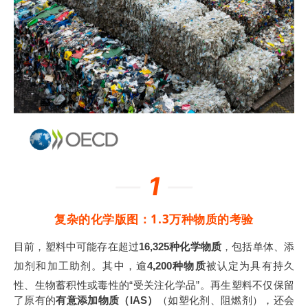
—
1
—
复杂的化学版图：1.3万种物质的考验
目前，塑料中可能存在超过
16,325种化学物质
，包括单体、添
加剂和加工助剂
。其中，逾
4,200种物质
被认定为具有持久
性、生物蓄积性或毒性的“受关注化学品”
。再生塑料不仅保留
了原有的
有意添加物质（IAS）
（如塑化剂、阻燃剂），还会