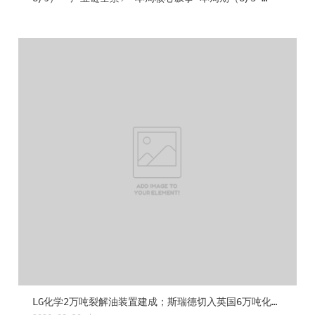
8/9）塑料回收再生行业呈现"标准落地、龙头定调、国际
合规提速"三大主线。政策端，工信部发布塑料可回收再
生设计行业标准（HG/T 6499-2026），再生资源首次纳
入国家级商贸流通核心任务，碳效领跑者遴选首启——国内
制度框架从"鼓励回收"走向"设计即回收"。产业端，金发
科技碳强度较2022年降29.32%、100万吨再生塑料目标
加速兑现；巴斯夫发布工程塑料"因材施教"回收路线图；
陶氏将全球仅两台先进双向拉伸设备之一部署中国——巨头
在循环赛道从"表态"进入"交卷"阶段。国际端，欧盟
PPWR第2版FAQ发布，再生含量2030路径清晰、PFAS即刻
限制；BioBTX全球首座万吨级循环芳烃工厂落地荷兰；
IDTechEx预测2037年先进回收产能超2300万吨——全球合
规窗口收窄与产能扩张同步加速。🔥 本周头条1. 金发科
技碳强度降29.32%，100万吨再生塑料目标加速兑现，获
国际零碳节"可持续未来特别贡献奖" 7月29日，金发科
技在2026第五届国际绿色零碳节暨ESG领袖峰...
LG化学2万吨裂解油装置建成；斯瑞德切入英国6万吨化学回收工厂，中国装备出海……丨ChemRePlas化学循环周报