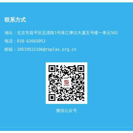
要求》 （计划编号：2023-0901T-HG）在内的890项行
业标准。 该标准由全国塑料标准化技术委员会
（SAC/TC15）归口，中国合成树脂协会塑料循环利用分
联系方式
会（CPRRA）牵头，将于 2027年2月1日 起正式实施。
这一标准的发布，标志着我国塑料制品行业在绿色设计、
地址：北京市昌平区北清路1号珠江摩尔大厦五号楼一单元502
循环利用方面迈出了标准化、规范化的关键一步。 — 1—
电话：010-62665052
适用范围与核心定义本文件界定了塑料产品可回收再生设
计的术语和定义，描述了塑料产品可回收再生设计的分类
邮箱：18519522106@replas.org.cn
和测试方法，规定了塑料产品可回收再生设计的总体原
则、通用要求、设计元素的要求和塑料产品可回收再生设
计分类的判定方法。 适用范围：适用于对已进入和拟进
入塑料回收再生系统的各类热塑性塑料产品的设计。 排
除范围：不适用于热固性塑料产品的可回收再生设计。
— 2— 明确...
微信公众号