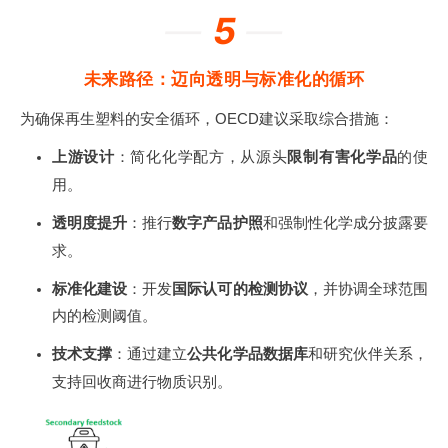
—
5
—
未来路径：迈向透明与标准化的循环
为确保再生塑料的安全循环，OECD建议采取综合措施：
上游设计
：简化化学配方，从源头
限制有害化学品
的使
用
。
透明度提升
：推行
数字产品护照
和强制性化学成分披露要
求
。
标准化建设
：开发
国际认可的检测协议
，并协调全球范围
内的检测阈值
。
技术支撑
：通过建立
公共化学品数据库
和研究伙伴关系，
支持回收商进行物质识别
。