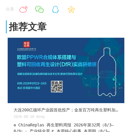
分享
推荐文章
大连200亿循环产业园首批投产；金发百万吨再生塑料加速兑现；巴斯夫"因材施教"回收路线图……| ChinaReplas第32周报
2026-08-10
dong
♻️ ChinaReplas 再生塑料周报 2026年第32周（8/3–
8/9）· 产业链全景📌 本周核心叙事 本周期（8/3–