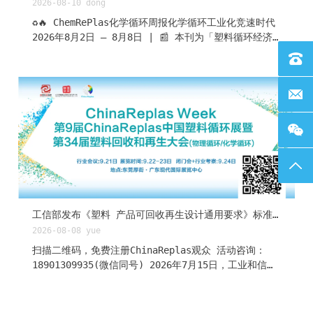
2026-08-10
dong
♻️🔥 ChemRePlas化学循环周报化学循环工业化竞速时代
2026年8月2日 – 8月8日 | 📰 本刊为「塑料循环经济
周报」化学循环分刊一周信息汇总。本周化学循环领域呈
联系电话
现升级回收密集爆发、产业化加速、分化加剧三重主旋
律：本周化学回收学术产出堪称「顶刊盛宴」——
联系邮箱
Nature、Adv. Mater.、Nat. Commun.三本顶刊聚焦
塑料升级回收。产业端，LG化学披露韩国唐津2万吨废塑
料裂解油装置完成建设（Mura Hydro-PRT超临界水技
术），出光兴产千叶2万吨油化装置正式商业投运，叠加
英国6万吨薄膜工厂获批形成「亚太+欧洲」三大新产能共
返回
振；斯瑞德DWS预处理切入欧洲高端供应链。但分化信号
同样强烈——LyondellBasell对其休斯顿Cyclyx分拣中
心计提7400万美元减值，Agilyx退出合资；
PureCycle Q2营收450万美元（+173%）但净亏1.42亿
工信部发布《塑料 产品可回收再生设计通用要求》标准，2027年2月实施
美元，PP溶解回收商业化仍在爬坡；Plastic Energy完
2026-08-08
yue
成破产重组、Carbios融资延期，行业呈现「有人扩产、
扫描二维码，免费注册ChinaReplas观众 活动咨询：
有人减值、有人重生」的分化格局。BioBTX全球首座循
18901309935(微信同号) 2026年7月15日，工业和信息
环芳烃工厂终落地荷兰。本周内容覆盖从Nature封面级
化部发布2026年第18号公告，中华人民共和国工业和信
研究到百...
息化部发布2026年第18号公告，正式批准包括化工行业
标准HG/T 6499-2026《塑料 产品可回收再生设计通用