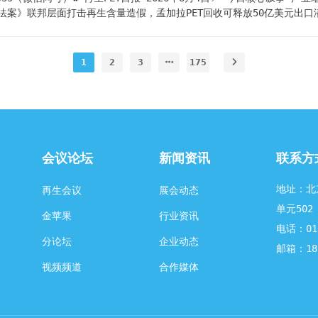
法案》联邦层面打击再生含量造假，孟加拉PET回收可释放50亿美元出口潜
6——油价与PTA走势罕见背离。PET基准价7610元/吨，再生PET延续僵持
于广安前锋工业园区的四川绿捷零碳循环经济创意产业基地项目正加速推进。项
吨织造印染生产线，一期预计今年10月投产，全面达产后年产值30亿元。该
1
2
3
175
会议论坛
新闻资讯
联系方
地址：北
再生会议
展会动态
单元502
金苹果
行业资讯
电话：010
分论坛
企业动态
邮箱：185
视频频道
合作媒体