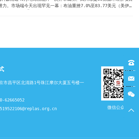
力。市场端今天出现罕见一幕：布油重挫7.0%至83.77美元（美伊
（价差2910）。🏭 产业动态 1 四川绿捷30亿循环经济项目：年产20万
目总投资30亿元，占地450亩，主要建设年产20万吨PET瓶片生产
项目构建了"瓶片→再生颗粒→纺丝加弹→织造印染"的完整再生聚酯产业
联系电话
式
联系邮箱
京市昌平区北清路1号珠江摩尔大厦五号楼一
-62665052
微信公众号
19522106@replas.org.cn
返回