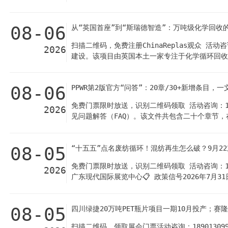
点，打造了覆盖智能拆解、残值评估与全流程溯源的系
定位精度达0.3毫米，无损拆解良率超98.5%
08-06
从“英国首座”到“斯瑞德智造”：万吨级化学回收
控，开发虚拟全栈工程师推动全链路效率提升3至5
旧塑料回收项目8月5日，云浮市生态环境局新兴分
扫描二维码，免费注册ChinaReplas观众 活
2026
建设。该项目由英国本土一家专注于化学循环回收
学回收工厂落地该项目总投资1.25亿英镑，一期已
（MRF）回收的低值塑料薄膜、农膜等，产出的
08-06
PPWR第2版官方“问答”：20章/30+新增条目
超市包装膜、塑料袋、软包装薄膜等。这类废塑料
是为补齐这一回收短板而生。按照企业测算，项目
免费门票限时放送，识别二维码领取 活动咨询：18901
2026
见问题解答（FAQ）。该文件共包含二十个章节，
六章。 识别二维码，下载原文 对于塑料循环经济
径更加清晰FAQ第五章（V章）是塑料循环经济行
08-05
“十五五”点名废纺循环！混纺再生怎么破？9月2
（如食品接触包装、化妆品包装等）； · 第二步：
PET） 10% 非接触敏感型（所有塑料） 35% 关.
免费门票限时放送，识别二维码领取 活动咨询：18901
2026
广东现代国际展览中心📋 政策信号2026年7
广低温印染、小浴比染色、少水少盐印染等绿色印
比例」形成首尾呼应：一端是废旧纺织品回收再生
08-05
四川绿捷20万吨PET瓶片项目一期10月投产；赛隆
家产业政策，T2T（纤维到纤维）循环经济迎来了
维（T2T）循环利用不足1%。 PET化学法回收在中
扫描二维码，领取展会门票活动咨询：18901309