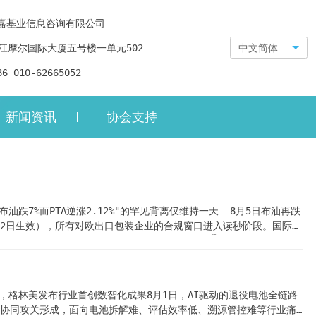
嘉基业信息咨询有限公司
江摩尔国际大厦五号楼一单元502
中文简体
86 010-62665052
新闻资讯
协会支持
"布油跌7%而PTA逆涨2.12%"的罕见背离仅维持一天——8月5日布油再跌
天（8月12日生效），所有对欧出口包装企业的合规窗口进入读秒阶段。国际端
27.50持平，价差格局面临原油下行通道下的重塑。🏭 产业动态 1 江南
陷氧化锌纳米片催化剂"（发表于《自然·通讯》）。该催化剂在
产率较以往报道提升一个数量级。催化剂连续循环5次活性稳定，无有害
全链路，格林美发布行业首创数智化成果8月1日，AI驱动的退役电池全链路
协同攻关形成，面向电池拆解难、评估效率低、溯源管控难等行业痛