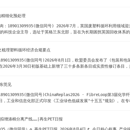
统化解决方案。在智能拆解方面，构建了“感知—规划—控制—验证—学习”完
；在电池再利用方面，残值评估准确率达98%，覆盖10余类应用场景；在全
的精细化预处理
倍。相关技术成果均属行业首创。 观点：AI正将电池回收从“人工主导”
局...
动咨询：18901309935(微信同号) 2026年7月，英国废塑料循环利
的科技企业主导，选址于英格兰东北部，旨在为长期困扰英国回收体系的软
筹集6000万英镑资金，安装6套热解设备，年处理废塑料薄膜60,000
热解油将供给欧洲石化产业链，真正实现从废塑料到石化原料的闭环循环。
，一文梳理塑料循环经济合规要点
轻薄、杂质高，长期是英国回收体系中最难资源化的品类之一，大量薄膜
全面投产后，每年可...
309935(微信同号)2026年8月1日，欧盟委员会发布了《包装和包装废弃物法
在2026年3月30日初版基础上新增了三十多条新条目或实质性修订条目，
行业而言，这份FAQ提供了大量关键的合规指引。以下是观察君梳理的行业
业最需要精读的部分。文件明确了塑料包装满足最低再生含量要求的合规路径
2东莞见
确定聚合物类型（PET还是其他）； · 第三步：对应目标值如下： 包装类
..
309935(微信同号)ChinaReplas2026 · FibreLoop第3
月31日，工业和信息化部正式印发《工业绿色低碳发展"十五五"规划》。
染工艺，加快推动废旧纺织品循环利用。值得注意的是，这一表述并非孤立
体系的建立，另一端是再生纤维在纺织品中使用比例的硬性提升——两头
拟增涤棉分离产线……|再生PET日报
顶层设计层面的强力背书。📊 市场信号全球纺织产业正站在循环转型的十
国仍面临9...
935（微信同号）♻️ 再生PET日报 2026年8月4日📌 今日核心叙事