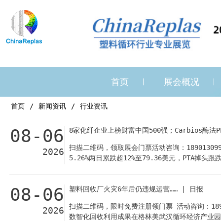
首页
展会概况
首页
新闻资讯
行业资讯
08-06
8家化纤企业上榜财富中国500强；Carbios酶法
扫描二维码，领取展会门票活动咨询：1890130993
2026
5.26%两日累跌超12%至79.36美元，PTA
Carbios法国Longlaville酶法回收工厂
大学新型催化剂：190℃温和条件6小时完全解聚
08-06
塑料回收厂火灾6年后仍违规运营…… | 日报
190℃、近中性水相、无需有机溶剂和强碱的温和
锌离子浸出。目前已完40克级放大实验，成功将废
扫描二维码，限时免费注册领门票 活动咨询：1890
2026
数智化回收利用成果在格林美武汉循环经济产业园