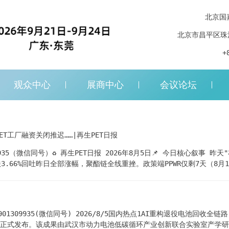
北京国
北京市昌平区珠
+
观众中心
展商中心
会议论坛
PET工厂融资关闭推迟……|再生PET日报
5（微信同号）♻️ 再生PET日报 2026年8月5日📌 今日核心叙事 昨天
掉头跟跌3.66%回吐昨日全部涨幅，聚酯链全线重挫。政策端PPWR仅剩7
融资再度延期。再生PET瓶片暂稳抗跌（广州冷水蓝白4200），PET基准价76
PET 江南大学曹静静博士联合德国科研人员，成功开发出"不饱和配位缺
条件下，仅6小时即可将PET完全解聚，对苯二甲酸选择性超99%，时空
塑...
1309935(微信同号) 2026/8/5国内热点1AI重构退役电池回收
正式发布。该成果由武汉市动力电池低碳循环产业创新联合实验室产学研