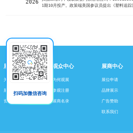
2026
1期10月投产。政策端美国参议员提出《塑料追踪
谈判前景），但PTA期货逆势暴涨+2.12%至596
吨PET瓶片+5万吨再生颗粒，1期10月投产 位
线、5万吨再生PET颗粒、3万吨纺丝加弹及3万
链闭环，与园区内的纺织企业（三丰数智等...
展会概况
观众中心
展商中心
关于展会
为何观展
展位申请
展区规划
参观注册
品牌展示
扫码加微信咨询
资料下载
展商名录
广告赞助
联系我们