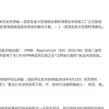
整闭环，兼容CATL、BYD、CALB等30余种主流电池包，3D视觉
流程溯源方面，实现回收、拆解、再利用、碳足迹等环节100%溯源管
推向“智能自主”新阶段2年产1.2万吨再生塑料颗粒，云浮新兴再添废
用领域迎来历史性突破——英国首座大型规模化塑料薄膜化学回收工厂正式获批
塑薄膜难题提供系统性解决方案。— 1 —英国首座大型塑料薄膜化
吨，年产热解油约40,000吨。原料来自英国各地生活垃圾分选中心
项目的核心业务直指英国传统机械回收难以消化的消费类塑料薄膜——
只能焚烧或填埋，资源浪费与环境压力并存。而这座工厂的建成，正
规》（PPWR，Regulation (EU) 2025/40）的第二版常
并新增了专门针对PPWR适用日期之后"立即执行期间"执法内容的第十
必读要点。 （FAQ目录）一、再生含量目标：2030年大限将至，路
： 判断逻辑（V.5）： · 第一步：判断包装是否属于接触敏感型
型 2030目标 接触敏感型（PET为主） 30% 接触敏感型（非
届化学纤维循环论坛突破：混纺再生技术的突破2026年9月22日 东莞厚街 ·
在专栏3「重点行业绿色转型工程」中，纺织行业被明确纳入： 纺织。推
条款——它与规划任务六第16条「稳步提高纺织等产品再生材料使用
对接，闭环逻辑清晰可见。废旧纺织品循环利用已从行业倡导上升为国
字路口。每年产生约1.2亿吨纺织废弃物，回收率仅15%，纤维到纤
 产业端科森南通40万吨高粘瓶片一次开车成功、四川绿捷30亿循环经济项目