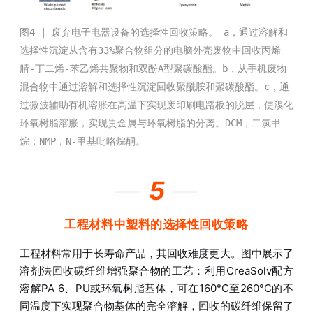
图4 | 废弃电子电器设备的选择性回收策略。 a，通过溶解和
选择性沉淀从含有33%聚合物组分的电脑外壳废物中回收丙烯
腈-丁二烯-苯乙烯共聚物和双酚A型聚碳酸酯。b，从手机废物
混合物中通过溶解和选择性沉淀回收聚酰胺和聚碳酸酯。c，通
过微波辅助有机溶胀在高温下实现废印刷电路板的脱层，使溴化
环氧树脂溶胀，实现贵金属与环氧树脂的分离。DCM，二氯甲
烷；NMP，N-甲基吡咯烷酮。
—
5
—
工程材料中塑料的选择性回收策略
工程材料常用于长寿命产品，其回收难度更大。图中展示了
溶剂法回收碳纤维增强聚合物的工艺：利用CreaSolv配方
溶解PA 6、PU或环氧树脂基体，可在160°C至260°C的不
同温度下实现聚合物基体的完全溶解，回收的碳纤维保留了