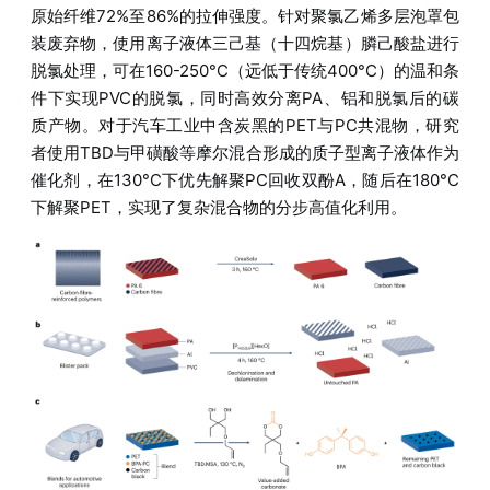
原始纤维72%至86%的拉伸强度。针对聚氯乙烯多层泡罩包
装废弃物，使用离子液体三己基（十四烷基）膦己酸盐进行
脱氯处理，可在160-250°C（远低于传统400°C）的温和条
件下实现PVC的脱氯，同时高效分离PA、铝和脱氯后的碳
质产物。对于汽车工业中含炭黑的PET与PC共混物，研究
者使用TBD与甲磺酸等摩尔混合形成的质子型离子液体作为
催化剂，在130°C下优先解聚PC回收双酚A，随后在180°C
下解聚PET，实现了复杂混合物的分步高值化利用。