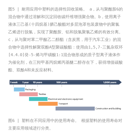
图5 | 耐用应用中塑料的选择性回收策略。 a，从与聚酰胺6的
混合物中通过溶解和沉淀回收碳纤维增强聚合物。b，使用离子
液体三己基(十四烷基)膦己酸酯对多层泡罩包装废物中的聚氯
乙烯进行脱氯，实现了聚酰胺、铝和脱氯聚氯乙烯的有效分离。
c，从与聚对苯二甲酸乙二醇酯（含炭黑，用于汽车工业）的混
合物中选择性解聚双酚A型聚碳酸酯：使用由1,5,7-三氮杂双环
[4.4.0]癸-5-烯与甲磺酸1:1混合物形成的质子型离子液体作
为催化剂，在三羟甲基丙烷烯丙基醚二醇存在下，获得增值碳酸
酯、双酚A和未反应材料。
图6 | 塑料在不同应用中的使用寿命。 根据塑料的使用寿命对
主要应用领域进行分类。