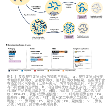
图1 | 复杂塑料废物回收的策略与挑战。 a，塑料废物回收技
术包括机械回收、热化学回收、溶剂法回收和解聚。当应用于含
有添加剂和污染物（以星号表示）的异质废物流时，不同方法具
有不同程度的选挥性。b，混合塑料废物流是复杂的，不同应用
领域的产品典型组成各异。ABS，丙烯腈-丁二烯-苯乙烯共聚
物；BPA-PC，双酚A型聚碳酸酯；FRP，纤维增强聚合物；PA，
聚酰胺；PE，聚乙烯；PET，聚对苯二甲酸乙二醇酯；PLA，聚
乳酸；PP，聚丙烯；PS，聚苯乙烯；PU，聚氨酯；PVC，聚氯
乙烯；WEEE，废弃电子电器设备。