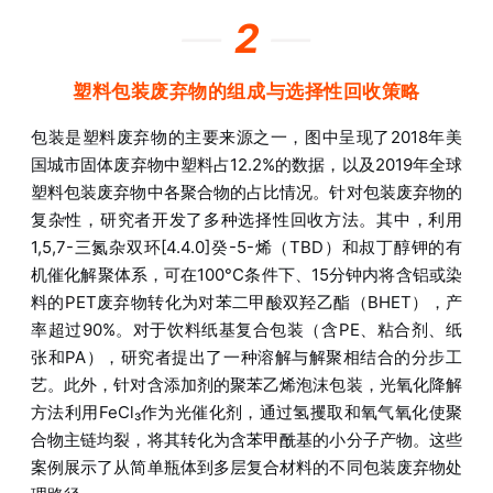
—
2
—
塑料包装废弃物的组成与选择性回收策略
包装是塑料废弃物的主要来源之一，图中呈现了2018年美
国城市固体废弃物中塑料占12.2%的数据，以及2019年全球
塑料包装废弃物中各聚合物的占比情况。针对包装废弃物的
复杂性，研究者开发了多种选择性回收方法。其中，利用
1,5,7-三氮杂双环[4.4.0]癸-5-烯（TBD）和叔丁醇钾的有
机催化解聚体系，可在100°C条件下、15分钟内将含铝或染
料的PET废弃物转化为对苯二甲酸双羟乙酯（BHET），产
率超过90%。对于饮料纸基复合包装（含PE、粘合剂、纸
张和PA），研究者提出了一种溶解与解聚相结合的分步工
艺。此外，针对含添加剂的聚苯乙烯泡沫包装，光氧化降解
方法利用FeCl₃作为光催化剂，通过氢攫取和氧气氧化使聚
合物主链均裂，将其转化为含苯甲酰基的小分子产物。这些
案例展示了从简单瓶体到多层复合材料的不同包装废弃物处