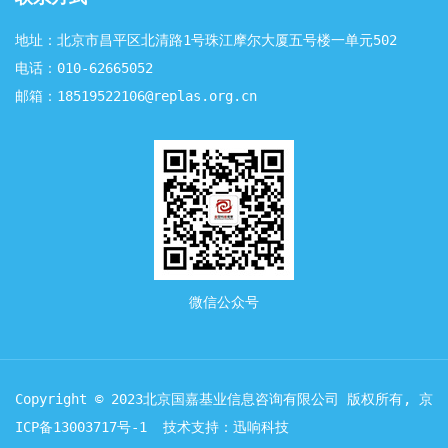
艺，加快推动废旧纺织品循环利用。值得注意的是，这一
表述并非孤立条款——它与规划任务六第16条「稳步提高纺
地址：北京市昌平区北清路1号珠江摩尔大厦五号楼一单元502
织等产品再生材料使用比例」形成首尾呼应：一端是废旧
电话：010-62665052
纺织品回收再生体系的建立，另一端是再生纤维在纺织品
中使用比例的硬性提升——两头对接，闭环逻辑清晰可见。
邮箱：18519522106@replas.org.cn
废旧纺织品循环利用已从行业倡导上升为国家产业政策，
T2T（纤维到纤维）循环经济迎来了顶层设计层面的强力
背书。📊 市场信号全球纺织产业正站在循环转型的十字
路口。每年产生约1.2亿吨纺织废弃物，回收率仅15%，
纤维到纤维（T2T）循环利用不足1%。 PET化学法回收在
中国仍面临9...
微信公众号
Copyright © 2023北京国嘉基业信息咨询有限公司 版权所有,
京
ICP备13003717号-1
技术支持：迅响科技