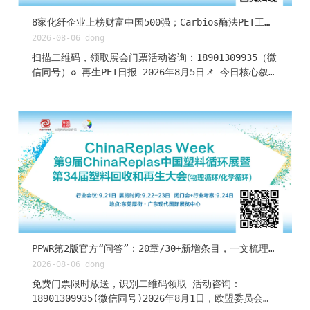
8家化纤企业上榜财富中国500强；Carbios酶法PET工厂融资关闭推迟……|再生PET日报
2026-08-06
dong
扫描二维码，领取展会门票活动咨询：18901309935（微
信同号）♻️ 再生PET日报 2026年8月5日📌 今日核心叙
事 昨天"布油跌7%而PTA逆涨2.12%"的罕见背离仅维持
一天——8月5日布油再跌5.26%两日累跌超12%至79.36美
元，PTA掉头跟跌3.66%回吐昨日全部涨幅，聚酯链全线
重挫。政策端PPWR仅剩7天（8月12日生效），所有对欧
出口包装企业的合规窗口进入读秒阶段。国际端Carbios
法国Longlaville酶法回收工厂融资再度延期。再生PET
瓶片暂稳抗跌（广州冷水蓝白4200），PET基准价
7627.50持平，价差格局面临原油下行通道下的重塑。🏭
产业动态 1 江南大学新型催化剂：190℃温和条件6小时
完全解聚PET 江南大学曹静静博士联合德国科研人员，成
功开发出"不饱和配位缺陷氧化锌纳米片催化剂"（发表于
《自然·通讯》）。该催化剂在190℃、近中性水相、无需
PPWR第2版官方“问答”：20章/30+新增条目，一文梳理塑料循环经济合规要点
有机溶剂和强碱的温和条件下，仅6小时即可将PET完全解
2026-08-06
dong
聚，对苯二甲酸选择性超99%，时空产率较以往报道提升
免费门票限时放送，识别二维码领取 活动咨询：
一个数量级。催化剂连续循环5次活性稳定，无有害锌离
18901309935(微信同号)2026年8月1日，欧盟委员会发
子浸出。目前已完40克级放大实验，成功将废塑...