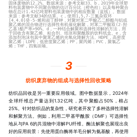
固体废物的12.2%。数据来源：参考文献33。b，2019年全球塑
料包装废物中不同聚合物的估计百分比（橙色柱）以及每种聚合
物在总计1.42亿吨塑料包装废物中的相应数量（蓝线）。数据
来源：参考文献34的估算。c，使用1,5,7-三氮杂双环
[4.4.0]癸-5-烯和叔丁醇钾，对聚对苯二甲酸乙二醇酯与铝或
聚乙烯的混合物进行选择性有机催化解聚，对苯二甲酸双(2-羟
乙基)酯产率>90%。d，一种结合解聚和选择性溶解的方法，用
于回收含有聚乙烯、粘合剂、纸张和聚酰胺的饮料纸盒。e，含
添加剂泡沫包装中聚苯乙烯的光氧化降解方法。HDPE，高密度
聚乙烯；LDPE，低密度聚乙烯；PP，聚丙烯；PVC，聚氯乙
烯；THF，四氢呋喃。
—
3
—
纺织废弃物的组成与选择性回收策略
纺织品回收是另一重要应用领域。图中数据显示，2024年
全球纤维总产量达到1.32亿吨，其中聚酯占50%，棉占
25%。针对纺织品的复杂性，研究者开发了多种选择性溶解
和解聚方法。例如，利用二甲基甲酰胺（DMF）可选择性
地从与PA 6的共混物中溶解PU纤维。酶法解聚也展现出良
好的应用前景：先使用蛋白酶将羊毛分解为氨基酸，再使用