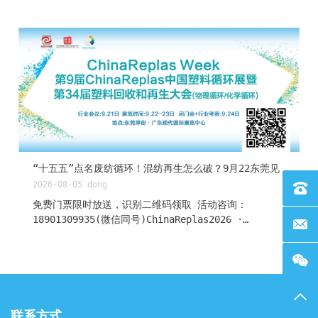
布了《包装和包装废弃物法规》（PPWR，Regulation
(EU) 2025/40）的第二版常见问题解答（FAQ）。该文
件共包含二十个章节，在2026年3月30日初版基础上新增
了三十多条新条目或实质性修订条目，并新增了专门针对
PPWR适用日期之后"立即执行期间"执法内容的第十六
章。 识别二维码，下载原文 对于塑料循环经济行业而
言，这份FAQ提供了大量关键的合规指引。以下是观察君
梳理的行业必读要点。 （FAQ目录）一、再生含量目标：
2030年大限将至，路径更加清晰FAQ第五章（V章）是塑
料循环经济行业最需要精读的部分。文件明确了塑料包装
满足最低再生含量要求的合规路径： 判断逻辑（V.5）：
· 第一步：判断包装是否属于接触敏感型（如食品接触包
“十五五”点名废纺循环！混纺再生怎么破？9月22东莞见
装、化妆品包装等）； · 第二步：确定聚合物类型
2026-08-05
dong
联系电话
（PET还是其他）； · 第三步：对应目标值如下： 包装
免费门票限时放送，识别二维码领取 活动咨询：
类型 2030目标 接触敏感型（PET为主） 30% 接触敏感
18901309935(微信同号)ChinaReplas2026 ·
联系邮箱
型（非PET） 10% 非接触敏感型（所有塑料） 35%
FibreLoop第3届化学纤维循环论坛突破：混纺再生技术
关...
的突破2026年9月22日 东莞厚街 · 广东现代国际展览中
心📋 政策信号2026年7月31日，工业和信息化部正式印
发《工业绿色低碳发展"十五五"规划》。在专栏3「重点
行业绿色转型工程」中，纺织行业被明确纳入： 纺织。
返回
推广低温印染、小浴比染色、少水少盐印染等绿色印染工
联系方式